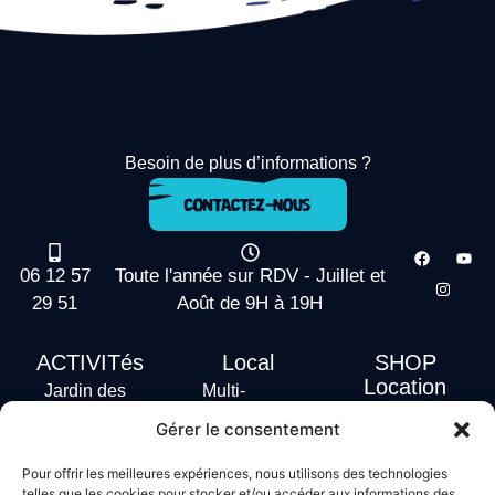
Besoin de plus d’informations ?
06 12 57
Toute l'année sur RDV - Juillet et
29 51
Août de 9H à 19H
ACTIVITés
Local
SHOP
Location
Jardin des
Multi-
actus
vagues
Activités
Gérer le consentement
Handi Surf
Surf +
Hébergement
Pour offrir les meilleures expériences, nous utilisons des technologies
Stand Up
telles que les cookies pour stocker et/ou accéder aux informations des