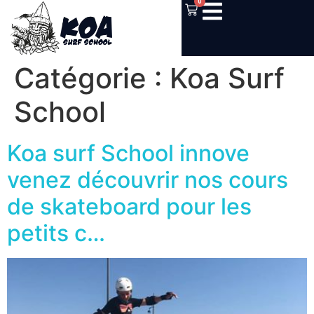
0
Catégorie :
Koa Surf
School
Koa surf School innove
venez découvrir nos cours
de skateboard pour les
petits c…