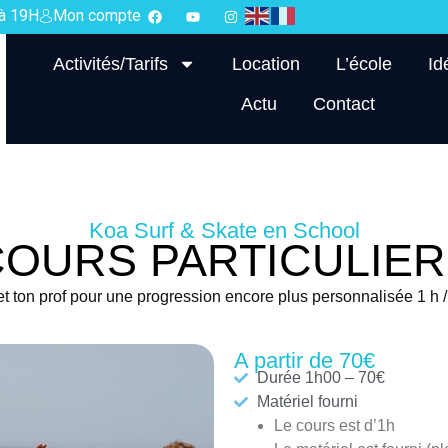
 à 19H
Mon compte
Activités/Tarifs
Location
L’école
Id
Actu
Contact
Koa Surf & Skate en School
COURS PARTICULIER
et ton prof pour une progression encore plus personnalisée 1 h 
A partir de 70€
Durée 1h00 – 70€
Matériel fourni
Le cours est d’1h