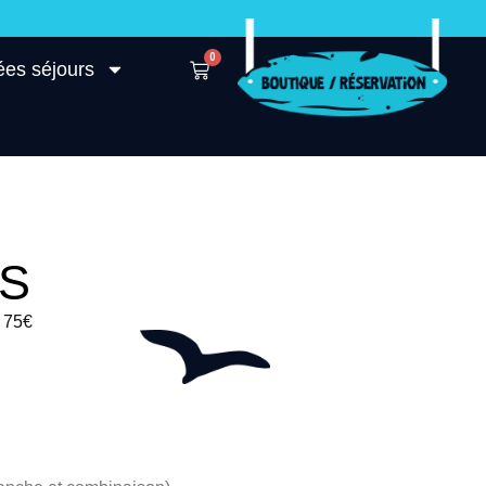
0
ées séjours
S
/ 75€