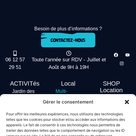
Besoin de plus d’informations ?
06 12 57
Toute l'année sur RDV - Juillet et
29 51
Août de 9H à 19H
ACTIVITés
Local
SHOP
Location
Jardin des
Multi-
actus
vagues
Activités
Gérer le consentement
Handi Surf
Surf +
Hébergement
Pour offrir les meilleures expériences, nous utilisons des technologies
Stand Up
telles que les cookies pour stocker et/ou accéder aux informations des
Paddle
appareils. Le fait de consentir à ces technologies nous permettra de
Bodyboard
traiter des données telles que le comportement de navigation ou les ID
uniques sur ce site. Le fait de ne pas consentir ou de retirer son