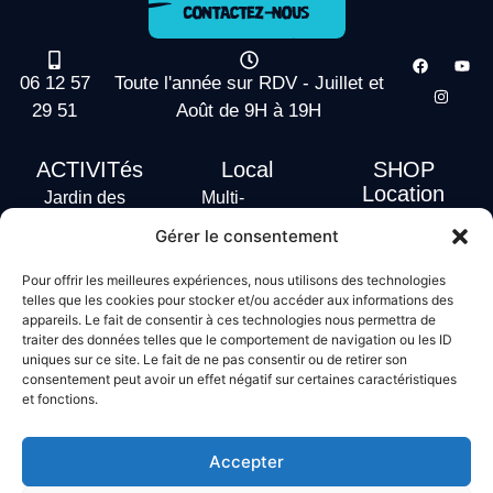
06 12 57
Toute l'année sur RDV - Juillet et
29 51
Août de 9H à 19H
ACTIVITés
Local
SHOP
Location
Jardin des
Multi-
actus
vagues
Activités
Gérer le consentement
Handi Surf
Surf +
Hébergement
Pour offrir les meilleures expériences, nous utilisons des technologies
Stand Up
telles que les cookies pour stocker et/ou accéder aux informations des
Paddle
appareils. Le fait de consentir à ces technologies nous permettra de
Bodyboard
traiter des données telles que le comportement de navigation ou les ID
uniques sur ce site. Le fait de ne pas consentir ou de retirer son
consentement peut avoir un effet négatif sur certaines caractéristiques
et fonctions.
Conditions générales de vente
Mentions légales
Accepter
Politique de confidentialité
Politique de cookies