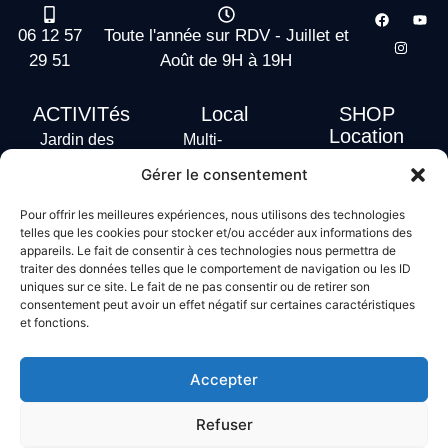
06 12 57
Toute l'année sur RDV - Juillet et
29 51
Août de 9H à 19H
ACTIVITés
Local
SHOP
Location
Jardin des
Multi-
actus
vagues
Activités
Gérer le consentement
Handi Surf
Surf +
Hébergement
Pour offrir les meilleures expériences, nous utilisons des technologies
Stand Up
telles que les cookies pour stocker et/ou accéder aux informations des
Paddle
appareils. Le fait de consentir à ces technologies nous permettra de
traiter des données telles que le comportement de navigation ou les ID
Bodyboard
uniques sur ce site. Le fait de ne pas consentir ou de retirer son
consentement peut avoir un effet négatif sur certaines caractéristiques
et fonctions.
Conditions générales de vente
Mentions légales
Accepter
Politique de confidentialité
Politique de cookies
Refuser