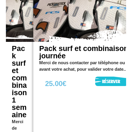
votre
date...
2
5
Pac
Pack surf et combinaison 
.
k
journée
0
surf
Merci de nous contacter par téléphone ou em
0
et
avant votre achat, pour valider votre date...
com
€
25.00
€
bina
ison
1
sem
aine
Merci
de