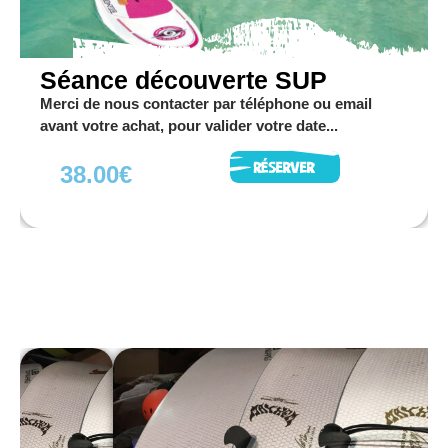
séa
nce
déc
Séance découverte SUP
ouv
Merci de nous contacter par téléphone ou email
erte
avant votre achat, pour valider votre date...
Skat
e
38.00
€
Merci
de
nous
contact
er par
télépho
ne ou
email
avant
votre
achat,
pour
valider