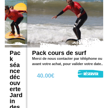
tion
SUP
Merci
de
nous
contact
er par
télépho
ne ou
Pac
Pack cours de surf
email
k
avant
Merci de nous contacter par téléphone ou em
votre
séa
avant votre achat, pour valider votre date...
achat,
nce
pour
40.00
€
déc
valider
ouv
votre
erte
date...
Jard
in
2
des