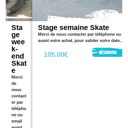
Sta
Stage semaine Skate
ge
Merci de nous contacter par téléphone ou em
wee
avant votre achat, pour valider votre date...
k-
105.00
€
end
Skat
e
Merci
de
nous
contact
er par
télépho
ne ou
email
avant