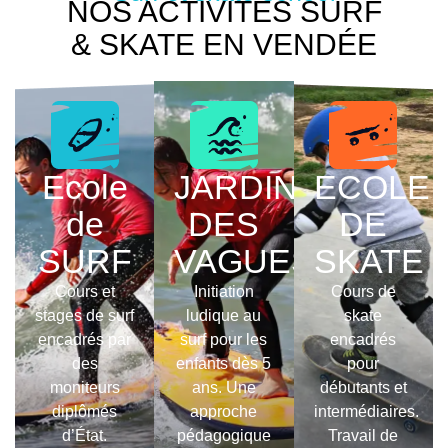
NOS ACTIVITÉS SURF
& SKATE EN VENDÉE
Ecole
JARDIN
ECOLE
de
DES
DE
SURF
VAGUES
SKATE
Cours et
Initiation
Cours de
stages de surf
ludique au
skate
encadrés par
surf pour les
encadrés
des
enfants dès 5
pour
moniteurs
ans. Une
débutants et
diplômés
approche
intermédiaires.
d’État.
pédagogique
Travail de