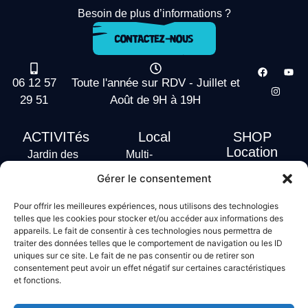
Besoin de plus d’informations ?
06 12 57
Toute l'année sur RDV - Juillet et
29 51
Août de 9H à 19H
ACTIVITés
Local
SHOP
Location
Jardin des
Multi-
actus
vagues
Activités
Gérer le consentement
Handi Surf
Surf +
Hébergement
Pour offrir les meilleures expériences, nous utilisons des technologies
Stand Up
telles que les cookies pour stocker et/ou accéder aux informations des
Paddle
appareils. Le fait de consentir à ces technologies nous permettra de
traiter des données telles que le comportement de navigation ou les ID
Bodyboard
uniques sur ce site. Le fait de ne pas consentir ou de retirer son
consentement peut avoir un effet négatif sur certaines caractéristiques
et fonctions.
Conditions générales de vente
Mentions légales