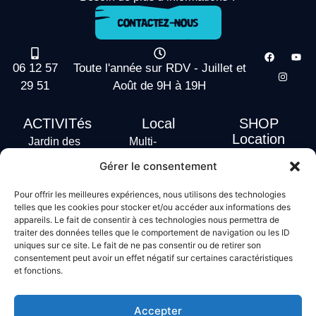
06 12 57
Toute l'année sur RDV - Juillet et
29 51
Août de 9H à 19H
ACTIVITés
Local
SHOP
Location
Jardin des
Multi-
actus
vagues
Activités
Gérer le consentement
Handi Surf
Surf +
Hébergement
Pour offrir les meilleures expériences, nous utilisons des technologies
Stand Up
telles que les cookies pour stocker et/ou accéder aux informations des
Paddle
appareils. Le fait de consentir à ces technologies nous permettra de
traiter des données telles que le comportement de navigation ou les ID
Bodyboard
uniques sur ce site. Le fait de ne pas consentir ou de retirer son
consentement peut avoir un effet négatif sur certaines caractéristiques
et fonctions.
Conditions générales de vente
Mentions légales
Accepter
Politique de confidentialité
Politique de cookies