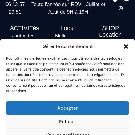
06 12 57
Toute l'année sur RDV - Juillet et
29 51
Août de 9H à 19H
ACTIVITés
Local
SHOP
Location
Jardin des
Multi-
actus
vagues
Activités
Gérer le consentement
Handi Surf
Surf +
Hébergement
Pour offrir les meilleures expériences, nous utilisons des technologies
Stand Up
telles que les cookies pour stocker et/ou accéder aux informations des
Paddle
appareils. Le fait de consentir à ces technologies nous permettra de
traiter des données telles que le comportement de navigation ou les ID
Bodyboard
uniques sur ce site. Le fait de ne pas consentir ou de retirer son
consentement peut avoir un effet négatif sur certaines caractéristiques
et fonctions.
Conditions générales de vente
Mentions légales
Accepter
Politique de confidentialité
Politique de cookies
Refuser