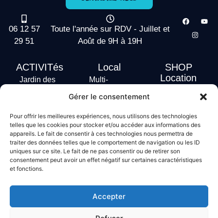
06 12 57
Toute l'année sur RDV - Juillet et
29 51
Août de 9H à 19H
ACTIVITés
Local
SHOP
Location
Jardin des
Multi-
actus
vagues
Activités
Gérer le consentement
Handi Surf
Surf +
Hébergement
Pour offrir les meilleures expériences, nous utilisons des technologies
Stand Up
telles que les cookies pour stocker et/ou accéder aux informations des
Paddle
appareils. Le fait de consentir à ces technologies nous permettra de
traiter des données telles que le comportement de navigation ou les ID
Bodyboard
uniques sur ce site. Le fait de ne pas consentir ou de retirer son
consentement peut avoir un effet négatif sur certaines caractéristiques
et fonctions.
Conditions générales de vente
Mentions légales
Accepter
Politique de confidentialité
Politique de cookies