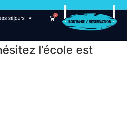
0
ées séjours
sitez l’école est