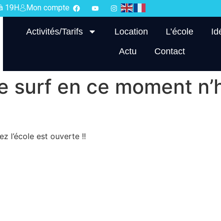
 à 19H
Mon compte
Activités/Tarifs
Location
L’école
Id
Actu
Contact
e surf en ce moment n’hé
z l’école est ouverte !!