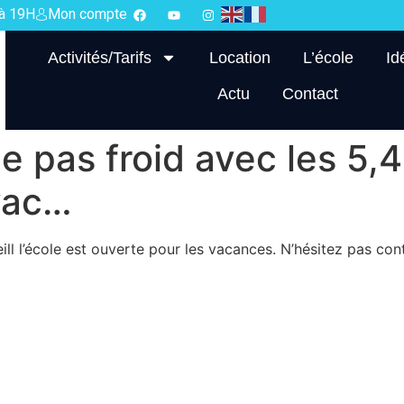
 à 19H
Mon compte
Activités/Tarifs
Location
L’école
Id
Actu
Contact
pas froid avec les 5,4 O
vac…
ll l’école est ouverte pour les vacances. N’hésitez pas con