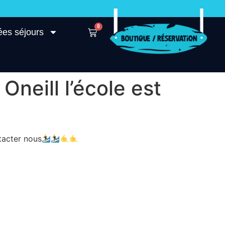
0
ées séjours
neill l’école est
tacter nous