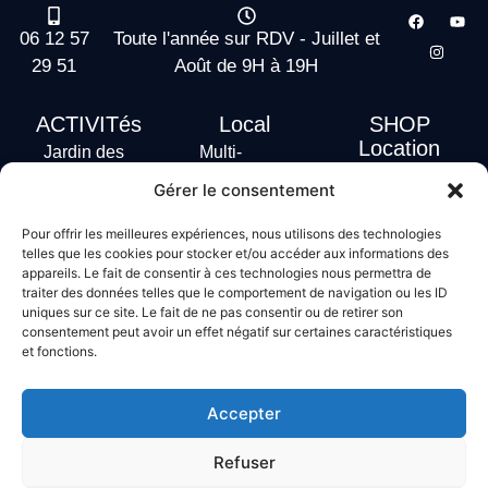
06 12 57
Toute l'année sur RDV - Juillet et
29 51
Août de 9H à 19H
ACTIVITés
Local
SHOP
Location
Jardin des
Multi-
actus
vagues
Activités
Gérer le consentement
Handi Surf
Surf +
Hébergement
Pour offrir les meilleures expériences, nous utilisons des technologies
Stand Up
telles que les cookies pour stocker et/ou accéder aux informations des
Paddle
appareils. Le fait de consentir à ces technologies nous permettra de
traiter des données telles que le comportement de navigation ou les ID
Bodyboard
uniques sur ce site. Le fait de ne pas consentir ou de retirer son
consentement peut avoir un effet négatif sur certaines caractéristiques
et fonctions.
Conditions générales de vente
Mentions légales
Accepter
Politique de confidentialité
Politique de cookies
Refuser