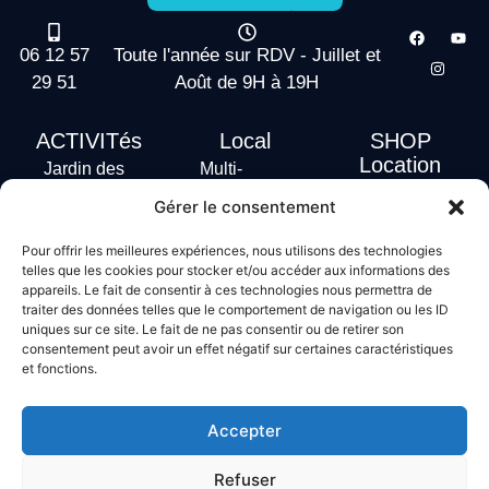
06 12 57
Toute l'année sur RDV - Juillet et
29 51
Août de 9H à 19H
ACTIVITés
Local
SHOP
Location
Jardin des
Multi-
actus
vagues
Activités
Gérer le consentement
Handi Surf
Surf +
Hébergement
Pour offrir les meilleures expériences, nous utilisons des technologies
Stand Up
telles que les cookies pour stocker et/ou accéder aux informations des
Paddle
appareils. Le fait de consentir à ces technologies nous permettra de
Bodyboard
traiter des données telles que le comportement de navigation ou les ID
uniques sur ce site. Le fait de ne pas consentir ou de retirer son
consentement peut avoir un effet négatif sur certaines caractéristiques
et fonctions.
Conditions générales de vente
Mentions légales
Accepter
Politique de confidentialité
Politique de cookies
Refuser