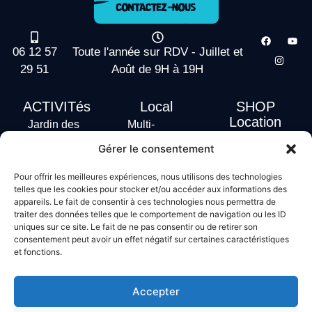
06 12 57
Toute l'année sur RDV - Juillet et
29 51
Août de 9H à 19H
ACTIVITés
Local
SHOP
Location
Jardin des
Multi-
actus
vagues
Activités
Gérer le consentement
Handi Surf
Surf +
Hébergement
Pour offrir les meilleures expériences, nous utilisons des technologies
Stand Up
telles que les cookies pour stocker et/ou accéder aux informations des
Paddle
appareils. Le fait de consentir à ces technologies nous permettra de
Bodyboard
traiter des données telles que le comportement de navigation ou les ID
uniques sur ce site. Le fait de ne pas consentir ou de retirer son
consentement peut avoir un effet négatif sur certaines caractéristiques
et fonctions.
Conditions générales de vente
Mentions légales
Accepter
Politique de confidentialité
Politique de cookies