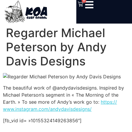
0
Regarder Michael
Peterson by Andy
Davis Designs
The beautiful work of @andydavisdesig
ns. Inspired by
Michael Peterson’s segment in « The Morning of the
Earth. » To see more of Andy’s work go to:
https://
www.instagram.co
m/
andydavisdesigns
/
[fb_vid id= »10155324149263856″]