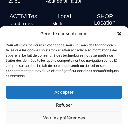
29 51
Août de 9H à 19H
ACTIVITés
Local
SHOP
Location
Jardin des
Multi-
actus
vagues
Activités
Gérer le consentement
Handi Surf
Surf +
Hébergement
Pour offrir les meilleures expériences, nous utilisons des technologies
Stand Up
telles que les cookies pour stocker et/ou accéder aux informations des
Paddle
appareils. Le fait de consentir à ces technologies nous permettra de
Bodyboard
traiter des données telles que le comportement de navigation ou les ID
uniques sur ce site. Le fait de ne pas consentir ou de retirer son
consentement peut avoir un effet négatif sur certaines caractéristiques
et fonctions.
Conditions générales de vente
Mentions légales
Accepter
Politique de confidentialité
Politique de cookies
Refuser
Voir les préférences