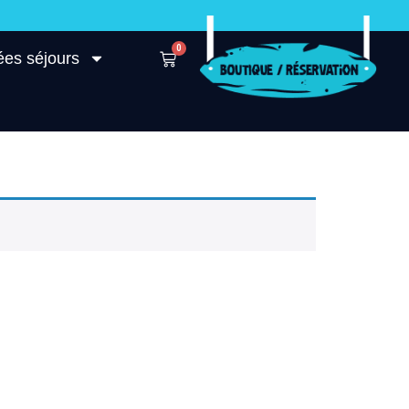
0
ées séjours