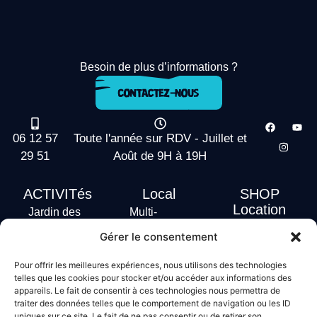
Besoin de plus d’informations ?
06 12 57
Toute l'année sur RDV - Juillet et
29 51
Août de 9H à 19H
ACTIVITés
Local
SHOP
Location
Jardin des
Multi-
actus
vagues
Activités
Gérer le consentement
Handi Surf
Surf +
Hébergement
Pour offrir les meilleures expériences, nous utilisons des technologies
Stand Up
telles que les cookies pour stocker et/ou accéder aux informations des
Paddle
appareils. Le fait de consentir à ces technologies nous permettra de
traiter des données telles que le comportement de navigation ou les ID
Bodyboard
uniques sur ce site. Le fait de ne pas consentir ou de retirer son