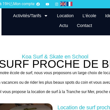
 à 19H
Mon compte
Activités/Tarifs
Location
L’école
Id
Actu
Contact
Koa Surf & Skate en School
 SURF PROCHE DE 
otre école de surf, nous vous proposons un large choix de loc
en vacances ou de rider les plus beaux spots du coin et vous av
 vous propose la location de surf à la Tranche sur Mer, proche
Location de surf proc