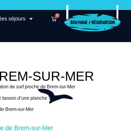
0
ées séjours
BREM-SUR-MER
ation de surf proche de Brem-sur-Mer
ez besoin d’une planche ?
 de Brem-sur-Mer
he de Brem-sur-Mer