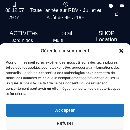
06 12 57
Toute l'année sur RDV - Juillet et
29 51
Août de 9H à 19H
ACTIVITés
Local
SHOP
Location
Jardin des
Multi-
actus
vagues
Activités
Gérer le consentement
Handi Surf
Surf +
Hébergement
Pour offrir les meilleures expériences, nous utilisons des technologies
Stand Up
telles que les cookies pour stocker et/ou accéder aux informations des
Paddle
appareils. Le fait de consentir à ces technologies nous permettra de
traiter des données telles que le comportement de navigation ou les ID
Bodyboard
uniques sur ce site. Le fait de ne pas consentir ou de retirer son
consentement peut avoir un effet négatif sur certaines caractéristiques
et fonctions.
Conditions générales de vente
Mentions légales
Accepter
Politique de confidentialité
Politique de cookies
Refuser