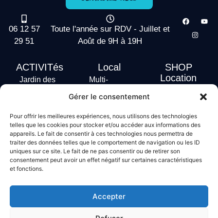
06 12 57
Toute l'année sur RDV - Juillet et
29 51
Août de 9H à 19H
ACTIVITés
Local
SHOP
Location
Jardin des
Multi-
actus
vagues
Activités
Gérer le consentement
Handi Surf
Surf +
Hébergement
Pour offrir les meilleures expériences, nous utilisons des technologies
Stand Up
telles que les cookies pour stocker et/ou accéder aux informations des
Paddle
appareils. Le fait de consentir à ces technologies nous permettra de
traiter des données telles que le comportement de navigation ou les ID
Bodyboard
uniques sur ce site. Le fait de ne pas consentir ou de retirer son
consentement peut avoir un effet négatif sur certaines caractéristiques
et fonctions.
Conditions générales de vente
Mentions légales
Accepter
Politique de confidentialité
Politique de cookies