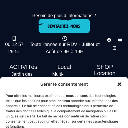
Besoin de plus d’informations ?
06 12 57
Toute l'année sur RDV - Juillet et
29 51
Août de 9H à 19H
ACTIVITés
Local
SHOP
Location
Jardin des
Multi-
actus
vagues
Activités
Gérer le consentement
Handi Surf
Surf +
Hébergement
Pour offrir les meilleures expériences, nous utilisons des technologies
Stand Up
telles que les cookies pour stocker et/ou accéder aux informations des
Paddle
appareils. Le fait de consentir à ces technologies nous permettra de
traiter des données telles que le comportement de navigation ou les ID
Bodyboard
uniques sur ce site. Le fait de ne pas consentir ou de retirer son
consentement peut avoir un effet négatif sur certaines caractéristiques
et fonctions.