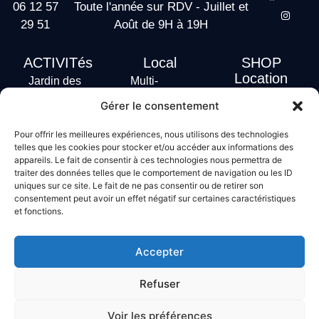
06 12 57
Toute l'année sur RDV - Juillet et
29 51
Août de 9H à 19H
ACTIVITés
Local
SHOP
Location
Jardin des
Multi-
actus
vagues
Activités
Gérer le consentement
Handi Surf
Surf +
Hébergement
Pour offrir les meilleures expériences, nous utilisons des technologies
Stand Up
telles que les cookies pour stocker et/ou accéder aux informations des
Paddle
appareils. Le fait de consentir à ces technologies nous permettra de
Bodyboard
traiter des données telles que le comportement de navigation ou les ID
uniques sur ce site. Le fait de ne pas consentir ou de retirer son
consentement peut avoir un effet négatif sur certaines caractéristiques
et fonctions.
Conditions générales de vente
Mentions légales
Accepter
Politique de confidentialité
Politique de cookies
Refuser
Voir les préférences