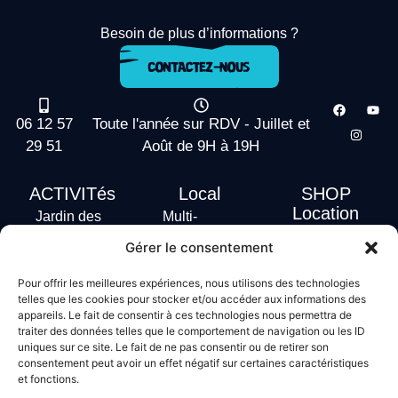
Besoin de plus d’informations ?
06 12 57
Toute l'année sur RDV - Juillet et
29 51
Août de 9H à 19H
ACTIVITés
Local
SHOP
Location
Jardin des
Multi-
actus
vagues
Activités
Gérer le consentement
Handi Surf
Surf +
Hébergement
Pour offrir les meilleures expériences, nous utilisons des technologies
Stand Up
telles que les cookies pour stocker et/ou accéder aux informations des
Paddle
appareils. Le fait de consentir à ces technologies nous permettra de
Bodyboard
traiter des données telles que le comportement de navigation ou les ID
uniques sur ce site. Le fait de ne pas consentir ou de retirer son
consentement peut avoir un effet négatif sur certaines caractéristiques
et fonctions.
Conditions générales de vente
Mentions légales