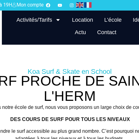
 à 19H
Mon compte
Activités/Tarifs
Location
L’école
Id
Actu
Contact
Koa Surf & Skate en School
RF PROCHE DE SAIN
L'HERM
notre école de surf, nous vous proposons un large choix de co
DES COURS DE SURF POUR TOUS LES NIVEAUX
ndre le surf accessible au plus grand nombre. C’est pourquoi 
adaptées à tous les niveaux et à tous les budgets.