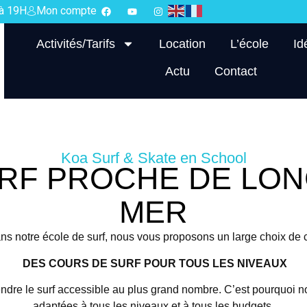
 à 19H
Mon compte
Activités/Tarifs
Location
L’école
Id
Actu
Contact
Koa Surf & Skate en School
RF PROCHE DE LON
MER
s notre école de surf, nous vous proposons un large choix de 
DES COURS DE SURF POUR TOUS LES NIVEAUX
ndre le surf accessible au plus grand nombre. C’est pourquoi 
adaptées à tous les niveaux et à tous les budgets.