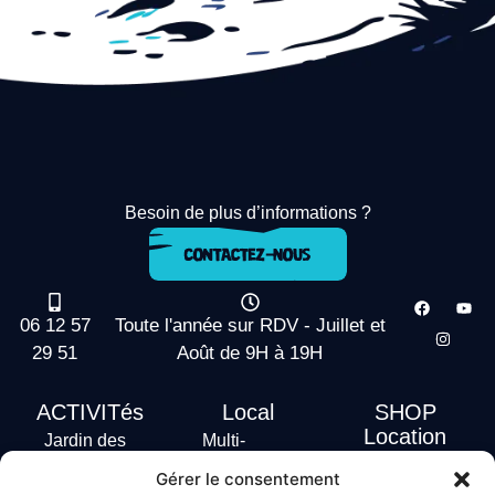
Besoin de plus d’informations ?
06 12 57
Toute l'année sur RDV - Juillet et
29 51
Août de 9H à 19H
ACTIVITés
Local
SHOP
Location
Jardin des
Multi-
actus
vagues
Activités
Gérer le consentement