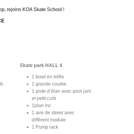
op, rejoins KOA Skate School !
CE
Skate park HALL 4
1 bowl en trèfle
rb
1 grande courbe
1 piste d’élan avec pool jam
et petit curb
1plan inc
1 aire de street avec
différent module
1 Pump rack