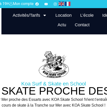
 à 19H
Mon compte
Activités/Tarifs
Location
L’école
Id
Actu
Contact
Koa Surf & Skate en School
 SKATE PROCHE DE
 Mer proche des Essarts avec KOA Skate School !Vient t’entraî
cours de skate à la Tranche sur Mer avec KOA Skate School !