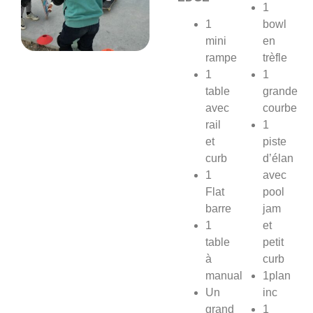
1
1
bowl
mini
en
rampe
trèfle
1
1
table
grande
avec
courbe
rail
1
et
piste
curb
d’élan
1
avec
Flat
pool
barre
jam
1
et
table
petit
à
curb
manual
1plan
Un
inc
grand
1