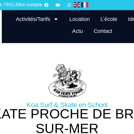
 à 19H
Mon compte
Activités/Tarifs
Location
L’école
Id
Actu
Contact
Koa Surf & Skate en School
KATE PROCHE DE BR
SUR-MER