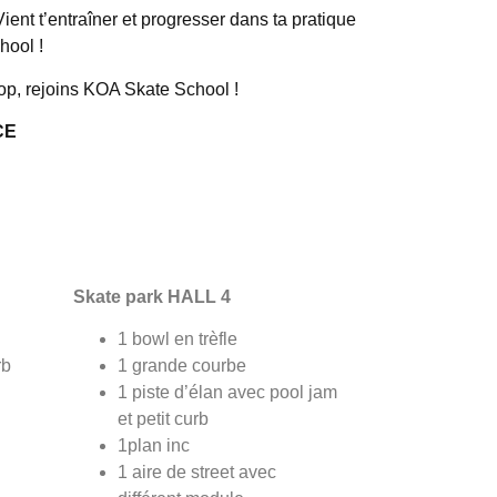
nt t’entraîner et progresser dans ta pratique
hool !
op, rejoins KOA Skate School !
CE
Skate park HALL 4
1 bowl en trèfle
rb
1 grande courbe
1 piste d’élan avec pool jam
et petit curb
1plan inc
1 aire de street avec