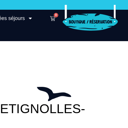
0
ées séjours
ETIGNOLLES-