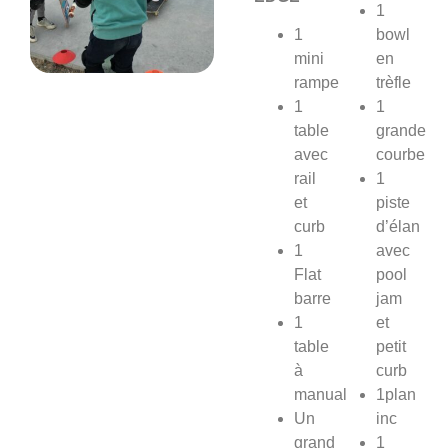
1
1
bowl
mini
en
rampe
trèfle
1
1
table
grande
avec
courbe
rail
1
et
piste
curb
d’élan
1
avec
Flat
pool
barre
jam
1
et
table
petit
à
curb
manual
1plan
Un
inc
grand
1