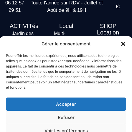
06 12 57
Toute l'année sur RDV - Juillet et
29 51
Août de 9H à 19H
ACTIVITés
Local
SHOP
Location
Jardin des
Multi-
actus
vagues
Activités
Gérer le consentement
Handi Surf
Surf +
Hébergement
Pour offrir les meilleures expériences, nous utilisons des technologies
Stand Up
telles que les cookies pour stocker et/ou accéder aux informations des
Paddle
appareils. Le fait de consentir à ces technologies nous permettra de
Bodyboard
traiter des données telles que le comportement de navigation ou les ID
uniques sur ce site. Le fait de ne pas consentir ou de retirer son
consentement peut avoir un effet négatif sur certaines caractéristiques
et fonctions.
Conditions générales de vente
Mentions légales
Accepter
Politique de confidentialité
Politique de cookies
Refuser
Voir les préférences