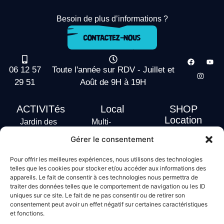
Besoin de plus d’informations ?
06 12 57
Toute l'année sur RDV - Juillet et
29 51
Août de 9H à 19H
ACTIVITés
Local
SHOP
Location
Jardin des
Multi-
actus
vagues
Activités
Gérer le consentement
Handi Surf
Surf +
Hébergement
Pour offrir les meilleures expériences, nous utilisons des technologies
Stand Up
telles que les cookies pour stocker et/ou accéder aux informations des
Paddle
appareils. Le fait de consentir à ces technologies nous permettra de
Bodyboard
traiter des données telles que le comportement de navigation ou les ID
uniques sur ce site. Le fait de ne pas consentir ou de retirer son
consentement peut avoir un effet négatif sur certaines caractéristiques
et fonctions.
Conditions générales de vente
Mentions légales