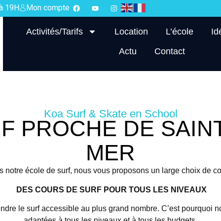
 à 19H
Mon compte
Activités/Tarifs
Location
L’école
Id
Actu
Contact
Koa Surf & Skate en School
F PROCHE DE SAINT
MER
 notre école de surf, nous vous proposons un large choix de co
DES COURS DE SURF POUR TOUS LES NIVEAUX
ndre le surf accessible au plus grand nombre. C’est pourquoi 
adaptées à tous les niveaux et à tous les budgets.