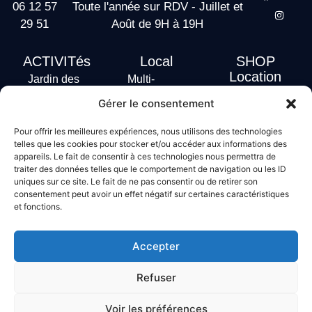
06 12 57
Toute l'année sur RDV - Juillet et
29 51
Août de 9H à 19H
ACTIVITés
Local
SHOP
Location
Jardin des
Multi-
actus
vagues
Activités
Gérer le consentement
Handi Surf
Surf +
Hébergement
Pour offrir les meilleures expériences, nous utilisons des technologies
Stand Up
telles que les cookies pour stocker et/ou accéder aux informations des
Paddle
appareils. Le fait de consentir à ces technologies nous permettra de
Bodyboard
traiter des données telles que le comportement de navigation ou les ID
uniques sur ce site. Le fait de ne pas consentir ou de retirer son
consentement peut avoir un effet négatif sur certaines caractéristiques
et fonctions.
Conditions générales de vente
Mentions légales
Accepter
Politique de confidentialité
Politique de cookies
Refuser
Voir les préférences