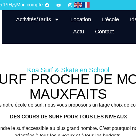
 à 19H
Mon compte
Activités/Tarifs
Location
L’école
Id
Actu
Contact
Koa Surf & Skate en School
URF PROCHE DE MO
MAUXFAITS
notre école de surf, nous vous proposons un large choix de co
DES COURS DE SURF POUR TOUS LES NIVEAUX
ndre le surf accessible au plus grand nombre. C’est pourquoi 
adaptées à tous les niveaux et à tous les budgets.