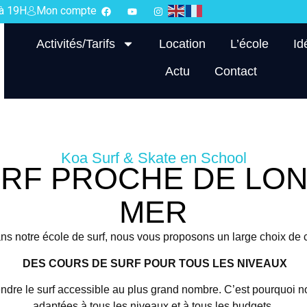
 à 19H
Mon compte
Activités/Tarifs
Location
L’école
Id
Actu
Contact
Koa Surf & Skate en School
RF PROCHE DE LON
MER
s notre école de surf, nous vous proposons un large choix de 
DES COURS DE SURF POUR TOUS LES NIVEAUX
ndre le surf accessible au plus grand nombre. C’est pourquoi 
adaptées à tous les niveaux et à tous les budgets.