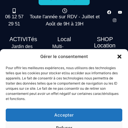
06 12 57
Toute l'année sur RDV - Juillet et
29 51
Août de 9H à 19H
ACTIVITés
Local
SHOP
Location
Jardin des
Multi-
actus
vagues
Activités
Gérer le consentement
Handi Surf
Surf +
Hébergement
Pour offrir les meilleures expériences, nous utilisons des technologies
Stand Up
telles que les cookies pour stocker et/ou accéder aux informations des
Paddle
appareils. Le fait de consentir à ces technologies nous permettra de
Bodyboard
traiter des données telles que le comportement de navigation ou les ID
uniques sur ce site. Le fait de ne pas consentir ou de retirer son
consentement peut avoir un effet négatif sur certaines caractéristiques
et fonctions.
Conditions générales de vente
Mentions légales
Accepter
Politique de confidentialité
Politique de cookies
Refuser