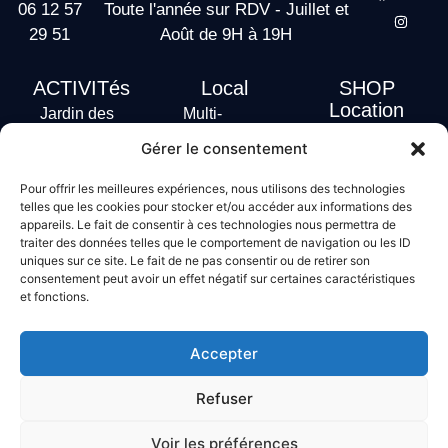
06 12 57
Toute l'année sur RDV - Juillet et
29 51
Août de 9H à 19H
ACTIVITés
Local
SHOP
Location
Jardin des
Multi-
actus
vagues
Activités
Gérer le consentement
Handi Surf
Surf +
Hébergement
Pour offrir les meilleures expériences, nous utilisons des technologies
Stand Up
telles que les cookies pour stocker et/ou accéder aux informations des
Paddle
appareils. Le fait de consentir à ces technologies nous permettra de
Bodyboard
traiter des données telles que le comportement de navigation ou les ID
uniques sur ce site. Le fait de ne pas consentir ou de retirer son
consentement peut avoir un effet négatif sur certaines caractéristiques
et fonctions.
Conditions générales de vente
Mentions légales
Accepter
Politique de confidentialité
Politique de cookies
Refuser
Voir les préférences