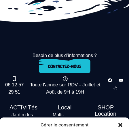
Besoin de plus d’informations ?
06 12 57
Toute l'année sur RDV - Juillet et
29 51
Août de 9H à 19H
ACTIVITés
Local
SHOP
Location
Jardin des
Multi-
actus
vagues
Activités
Gérer le consentement