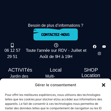
Besoin de plus d’informations ?
06 12 57
Toute l'année sur RDV - Juillet et
29 51
Août de 9H à 19H
ACTIVITés
Local
SHOP
Location
Jardin des
Multi-
actus
vagues
Activités
Gérer le consentement
Handi Surf
Surf +
Hébergement
Pour offrir les meilleures expériences, nous utilisons des technologies
Stand Up
telles que les cookies pour stocker et/ou accéder aux informations des
Paddle
appareils. Le fait de consentir à ces technologies nous permettra de
traiter des données telles que le comportement de navigation ou les ID
Bodyboard