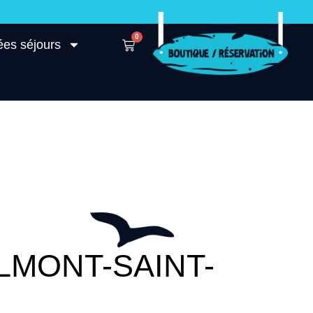
0
ées séjours
LMONT-SAINT-