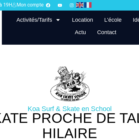
 à 19H
Mon compte
Activités/Tarifs
Location
L’école
Id
Actu
Contact
Koa Surf & Skate en School
ATE PROCHE DE TA
HILAIRE