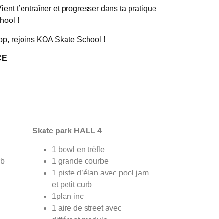
nt t’entraîner et progresser dans ta pratique
hool !
op, rejoins KOA Skate School !
CE
Skate park HALL 4
1 bowl en trèfle
rb
1 grande courbe
1 piste d’élan avec pool jam
et petit curb
1plan inc
1 aire de street avec