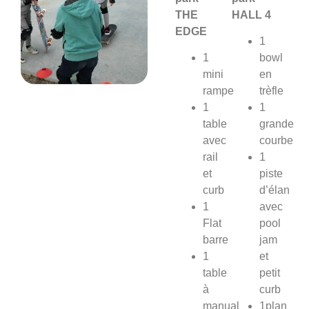
THE
HALL 4
EDGE
1
1
bowl
mini
en
rampe
trèfle
1
1
table
grande
avec
courbe
rail
1
et
piste
curb
d’élan
1
avec
Flat
pool
barre
jam
1
et
table
petit
à
curb
manual
1plan