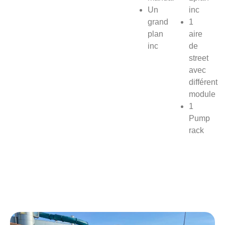
Un
inc
grand
1
plan
aire
inc
de
street
avec
différent
module
1
Pump
rack