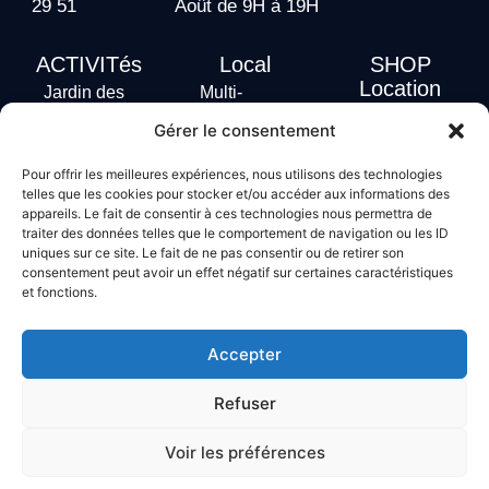
29 51
Août de 9H à 19H
ACTIVITés
Local
SHOP
Location
Jardin des
Multi-
actus
vagues
Activités
Gérer le consentement
Handi Surf
Surf +
Hébergement
Pour offrir les meilleures expériences, nous utilisons des technologies
Stand Up
telles que les cookies pour stocker et/ou accéder aux informations des
Paddle
appareils. Le fait de consentir à ces technologies nous permettra de
Bodyboard
traiter des données telles que le comportement de navigation ou les ID
uniques sur ce site. Le fait de ne pas consentir ou de retirer son
consentement peut avoir un effet négatif sur certaines caractéristiques
et fonctions.
Conditions générales de vente
Mentions légales
Accepter
Politique de confidentialité
Politique de cookies
Refuser
Voir les préférences