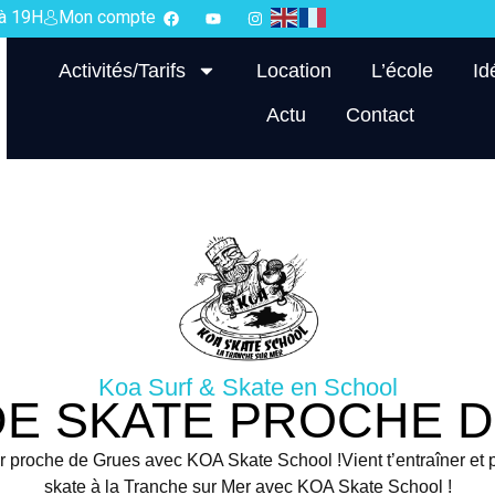
 à 19H
Mon compte
Activités/Tarifs
Location
L’école
Id
Actu
Contact
Koa Surf & Skate en School
E SKATE PROCHE 
r proche de Grues avec KOA Skate School !Vient t’entraîner et 
skate à la Tranche sur Mer avec KOA Skate School !