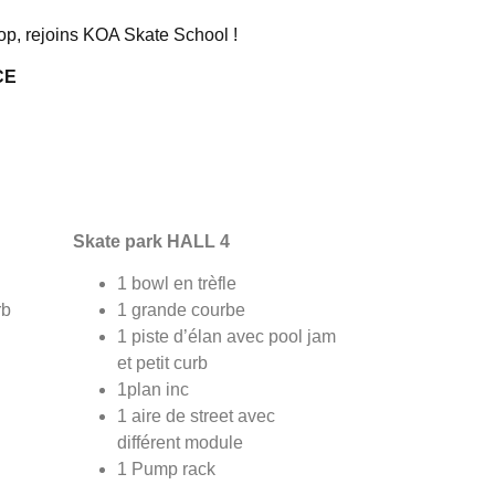
op, rejoins KOA Skate School !
CE
Skate park HALL 4
1 bowl en trèfle
rb
1 grande courbe
1 piste d’élan avec pool jam
et petit curb
1plan inc
1 aire de street avec
différent module
1 Pump rack