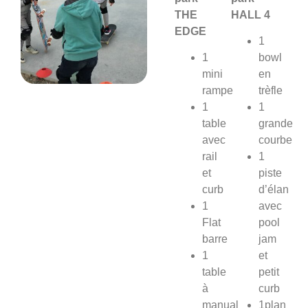
THE
HALL 4
EDGE
1
1
bowl
mini
en
rampe
trèfle
1
1
table
grande
avec
courbe
rail
1
et
piste
curb
d’élan
1
avec
Flat
pool
barre
jam
1
et
table
petit
à
curb
manual
1plan