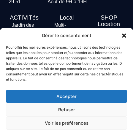
29 51
Août de 9H à 19H
ACTIVITés
Local
SHOP
Location
Jardin des
Multi-
actus
vagues
Activités
Gérer le consentement
Handi Surf
Surf +
Hébergement
Pour offrir les meilleures expériences, nous utilisons des technologies
Stand Up
telles que les cookies pour stocker et/ou accéder aux informations des
Paddle
appareils. Le fait de consentir à ces technologies nous permettra de
Bodyboard
traiter des données telles que le comportement de navigation ou les ID
uniques sur ce site. Le fait de ne pas consentir ou de retirer son
consentement peut avoir un effet négatif sur certaines caractéristiques
et fonctions.
Conditions générales de vente
Mentions légales
Accepter
Politique de confidentialité
Politique de cookies
Refuser
Voir les préférences