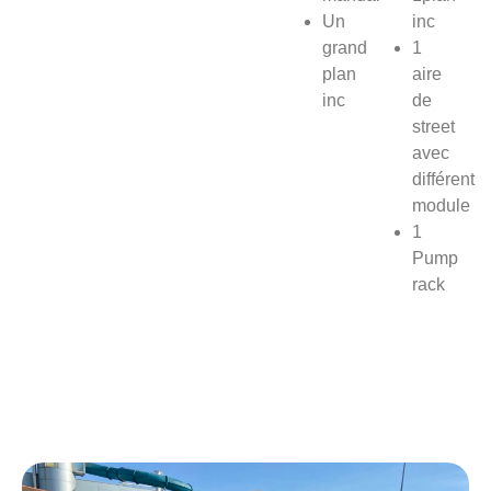
Un
inc
grand
1
plan
aire
inc
de
street
avec
différent
module
1
Pump
rack