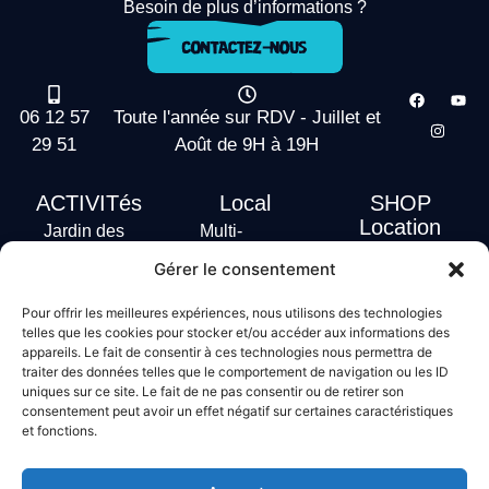
Besoin de plus d’informations ?
06 12 57
Toute l'année sur RDV - Juillet et
29 51
Août de 9H à 19H
ACTIVITés
Local
SHOP
Location
Jardin des
Multi-
actus
vagues
Activités
Gérer le consentement
Handi Surf
Surf +
Hébergement
Pour offrir les meilleures expériences, nous utilisons des technologies
Stand Up
telles que les cookies pour stocker et/ou accéder aux informations des
Paddle
appareils. Le fait de consentir à ces technologies nous permettra de
traiter des données telles que le comportement de navigation ou les ID
Bodyboard
uniques sur ce site. Le fait de ne pas consentir ou de retirer son
consentement peut avoir un effet négatif sur certaines caractéristiques
et fonctions.
Conditions générales de vente
Mentions légales