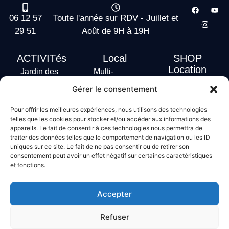
06 12 57
Toute l'année sur RDV - Juillet et
29 51
Août de 9H à 19H
ACTIVITés
Local
SHOP
Location
Jardin des
Multi-
actus
vagues
Activités
Gérer le consentement
Handi Surf
Surf +
Hébergement
Pour offrir les meilleures expériences, nous utilisons des technologies
Stand Up
telles que les cookies pour stocker et/ou accéder aux informations des
Paddle
appareils. Le fait de consentir à ces technologies nous permettra de
traiter des données telles que le comportement de navigation ou les ID
Bodyboard
uniques sur ce site. Le fait de ne pas consentir ou de retirer son
consentement peut avoir un effet négatif sur certaines caractéristiques
et fonctions.
Conditions générales de vente
Mentions légales
Accepter
Politique de confidentialité
Politique de cookies
Refuser