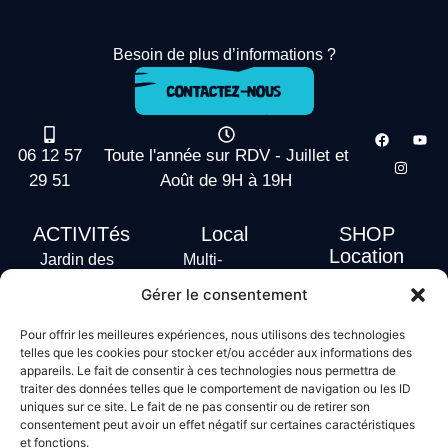
Besoin de plus d’informations ?
06 12 57
Toute l'année sur RDV - Juillet et
29 51
Août de 9H à 19H
ACTIVITés
Local
SHOP
Location
Jardin des
Multi-
actus
vagues
Activités
Gérer le consentement
Handi Surf
Surf +
Hébergement
Pour offrir les meilleures expériences, nous utilisons des technologies
Stand Up
telles que les cookies pour stocker et/ou accéder aux informations des
Paddle
appareils. Le fait de consentir à ces technologies nous permettra de
traiter des données telles que le comportement de navigation ou les ID
Bodyboard
uniques sur ce site. Le fait de ne pas consentir ou de retirer son
consentement peut avoir un effet négatif sur certaines caractéristiques
et fonctions.