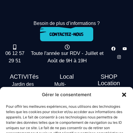
Besoin de plus d’informations ?
06 12 57
Toute l'année sur RDV - Juillet et
29 51
Août de 9H à 19H
ACTIVITés
Local
SHOP
Location
Jardin des
Multi-
actus
vagues
Activités
Gérer le consentement
Handi Surf
Surf +
Hébergement
Pour offrir les meilleures expériences, nous utilisons des technologies
Stand Up
telles que les cookies pour stocker et/ou accéder aux informations des
Paddle
appareils. Le fait de consentir à ces technologies nous permettra de
traiter des données telles que le comportement de navigation ou les ID
Bodyboard
uniques sur ce site. Le fait de ne pas consentir ou de retirer son