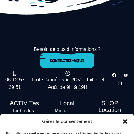
Besoin de plus d’informations ?
06 12 57
Toute l'année sur RDV - Juillet et
29 51
Août de 9H à 19H
ACTIVITés
Local
SHOP
Location
Jardin des
Multi-
actus
vagues
Activités
Gérer le consentement
Handi Surf
Surf +
Hébergement
Pour offrir les meilleures expériences, nous utilisons des technologies