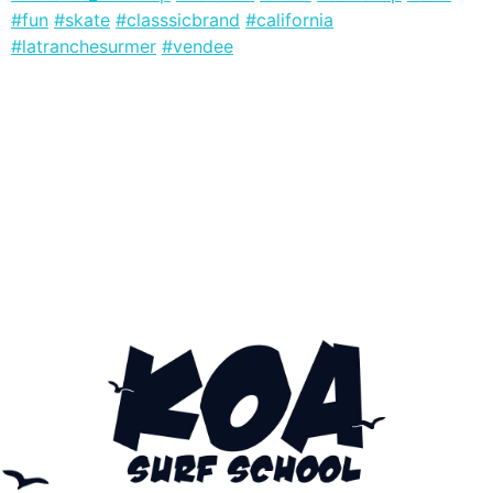
#fun
#skate
#classsicbrand
#california
#latranchesurmer
#vendee